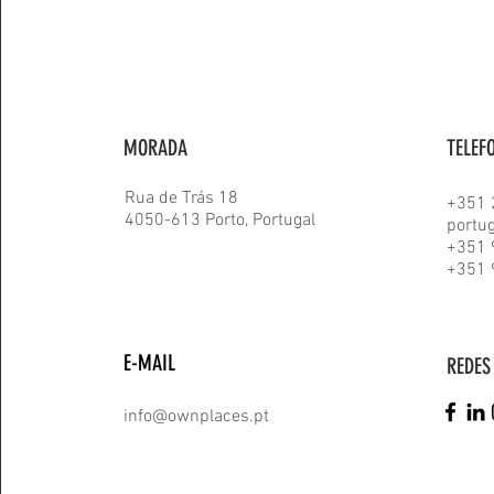
MORADA
TELEF
Rua de Trás 18
+351 
4050-613 Porto, Portugal
portu
+351 
+351 
E-MAIL
REDES
info@ownplaces.pt