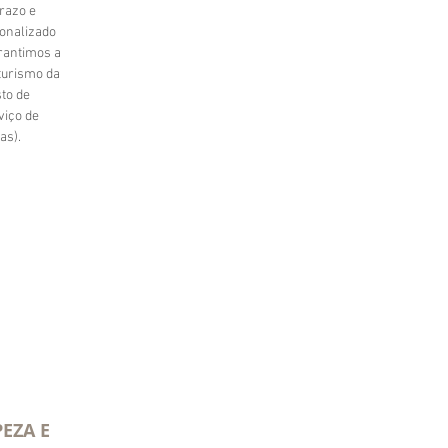
razo e
onalizado
rantimos a
 turismo da
to de
iço de
as).
EZA E