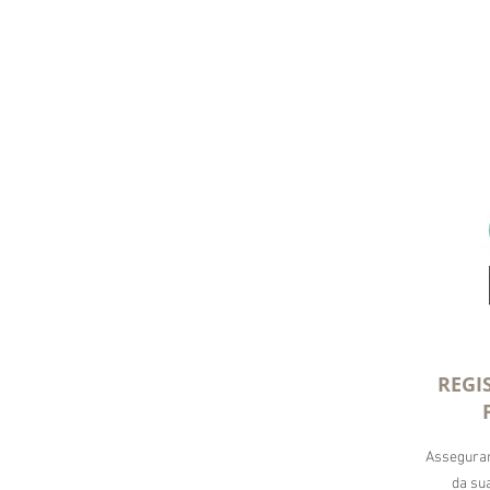
REGI
Asseguram
da su