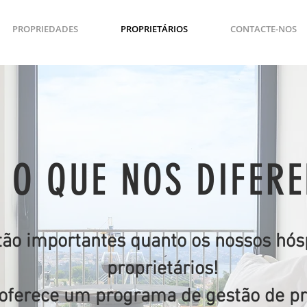
PROPRIEDADES
PROPRIETÁRIOS
CONTACTE-NOS
 O QUE NOS DIFER
 tão importantes quanto os nossos hós
proprietários!
oferece um programa de gestão de p